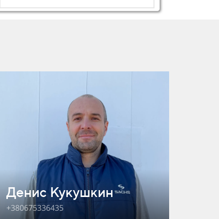
Денис
Кукушкин
+380675336435