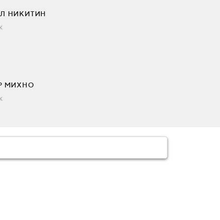
Л НИКИТИН
к
Р МИХНО
к