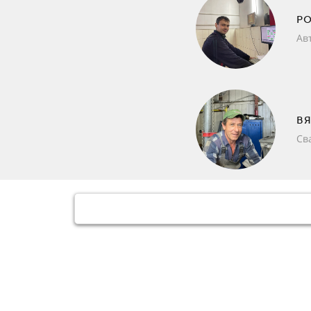
Р
Ав
ВЯ
Св