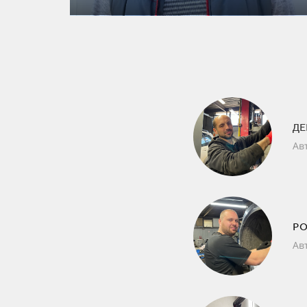
ДЕ
Ав
Р
Ав