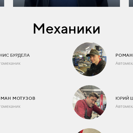
Механики
НИС БУРДЕЛА
РОМАН
томеханик
Автомех
ОМАН МОТУЗОВ
ЮРИЙ 
томеханик
Автомех