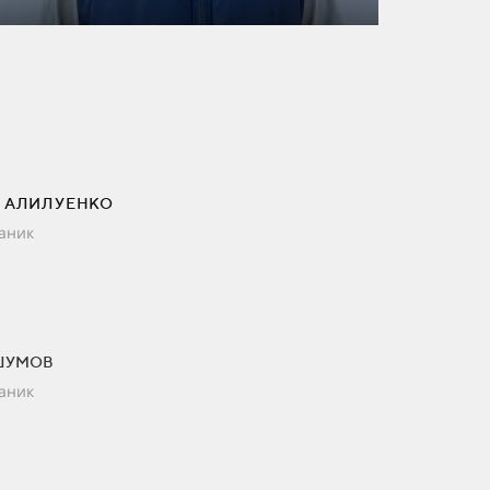
 АЛИЛУЕНКО
аник
ШУМОВ
аник